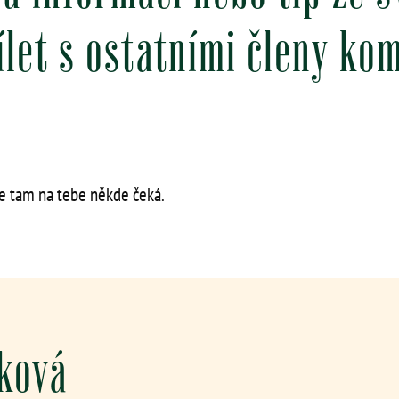
dílet s ostatními členy ko
e tam na tebe někde čeká.
ková