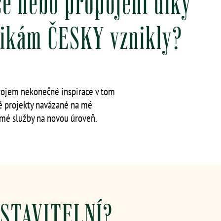
e nebo propojení díky
ikám ČESKY vznikly?
ojem nekonečné inspirace v tom
ové projekty navázané na mé
 mé služby na novou úroveň.
ASTAVITELNÍ?