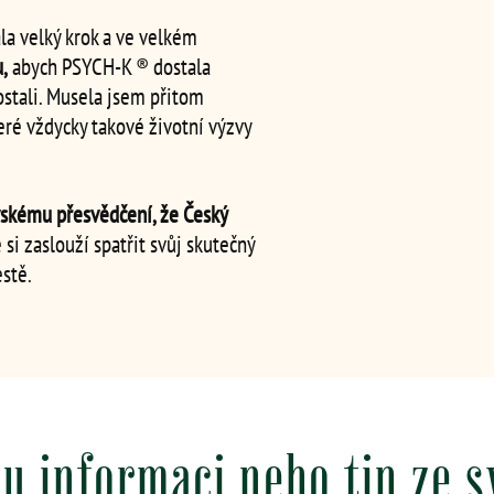
la velký krok a ve velkém
,
abych PSYCH‑K ® dostala
dostali. Musela jsem přitom
eré vždycky takové životní výzvy
skému přesvědčení, že Český
 si zaslouží spatřit svůj skutečný
estě.
u informaci nebo tip ze 