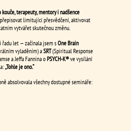
o kouče, terapeuty, mentory i nadšence
 přepisovat limitující přesvědčení, aktivovat
tatním vytvářet skutečnou změnu.
 řadu let — začínala jsem s
One Brain
rálním vyladěním) a
SRT
(Spiritual Response
iamse a Jeffa Fannina o
PSYCH‑K®
ve vysílání
la:
„Tohle je ono.“
upně absolvovala všechny dostupné semináře: