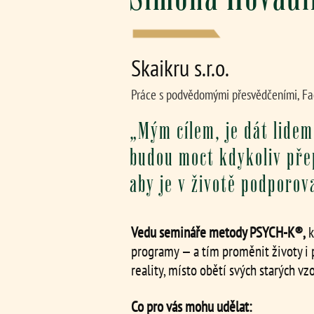
Skaikru s.r.o.
Práce s podvědomými přesvědčeními, Fa
„Mým cílem, je dát lidem
budou moct kdykoliv pře
aby je v životě podporov
Vedu semináře metody PSYCH‑K®,
k
programy — a tím proměnit životy i prá
reality, místo obětí svých starých vz
Co pro vás mohu udělat: