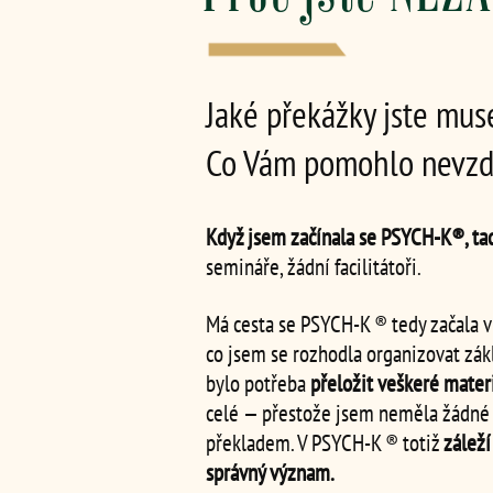
Jaké překážky jste muse
Co Vám pomohlo nevzdat
Když jsem začínala se PSYCH‑K®, tad
semináře, žádní facilitátoři.
Má cesta se PSYCH‑K ® tedy začala v 
co jsem se rozhodla organizovat zá
bylo potřeba
přeložit veškeré mater
celé — přestože jsem neměla žádné 
překladem. V PSYCH‑K ® totiž
záleží
správný význam.