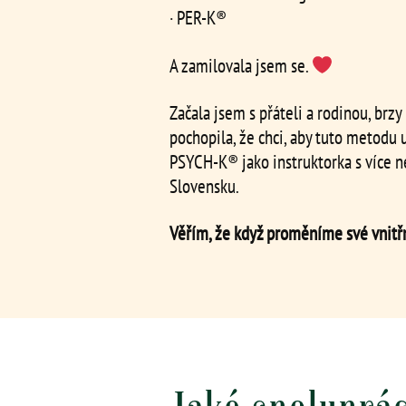
· PER‑K®
A zamilovala jsem se.
Začala jsem s přáteli a rodinou, brzy
pochopila, že chci, aby tuto metodu 
PSYCH‑K® jako instruktorka s více ne
Slovensku.
Věřím, že když proměníme své vnitřní