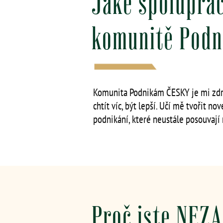
Jaké spoluprác
komunitě Podn
Komunita Podnikám ČESKY je mi zdr
chtít víc, být lepší. Učí mě tvořit n
podnikání, které neustále posouvají
Proč jste NEZ