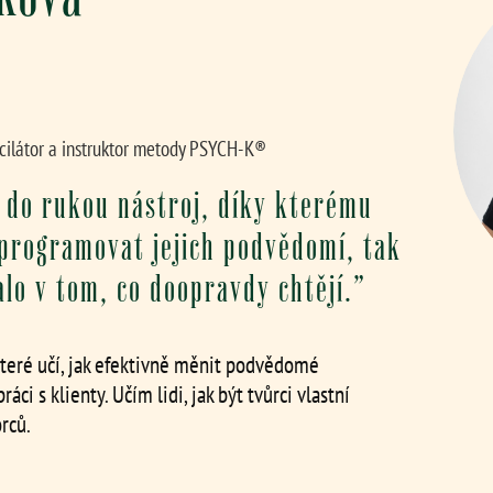
cilátor a instruktor metody PSYCH‑K®
 do rukou nástroj, díky kterému
programovat jejich podvědomí, tak
alo v tom, co doopravdy chtějí.”
teré učí, jak efektivně měnit podvědomé
ci s klienty. Učím lidi, jak být tvůrci vlastní
orců.