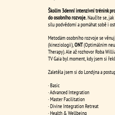
Školím 3denní intenzivní trénink pr
do osobního rozvoje.
Naučíte se, jak
sílu podvědomí a pomáhat sobě i os
Metodám osobního rozvoje se věnuji
(kineziologií),
ONT
(Optimálním neu
Therapy). Ale až rozhovor Roba Will
TV Gaia byl moment, kdy jsem si řek
Zaletěla jsem si do Londýna a post
· Basic
· Advanced Integration
· Master Facilitation
· Divine Integration Retreat
· Health & Wellbeing