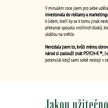
V minulém roce jsem pro sebe uděla
investovala do reklamy a marketingu
k lidem, kteří by se k tomu jinak ne
překonat spoustu vnitřních bloků, kt
ukážou na světlo.
Nevzdala jsem to, kvůli mému obrov
národ si zaslouží znát PSYCH‑K ®,
že
potenciál když sami sobě nestojí v c
Jakou užitečno