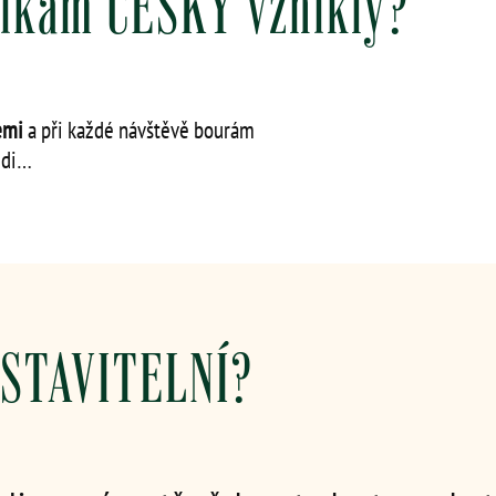
ikám ČESKY vznikly?
zemi
a při každé návštěvě bourám
idi…
ASTAVITELNÍ?