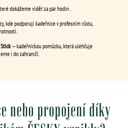
které dokážeme vidět za pár hodin .
rzy, kde podporuji kadeřnice v profesním růstu,
motnosti.
 Stick
— kadeřnickou pomůcku, která ulehčuje
jeme i do zahraničí.
e nebo propojení díky