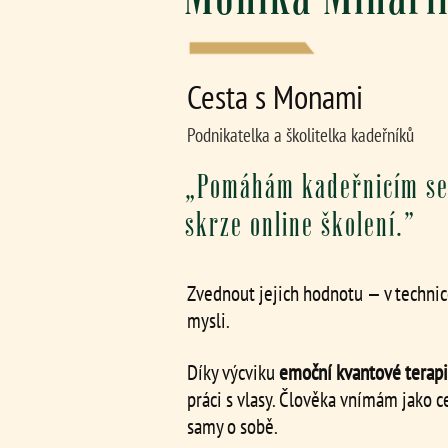
Cesta s Monami
Podnikatelka a školitelka kadeřníků
„Pomáhám kadeřnicím se 
skrze online školení.”
Zvednout jejich hodnotu — v technice
mysli.
Díky výcviku
emoční kvantové terapi
práci s vlasy. Člověka vnímám jako c
samy o sobě.