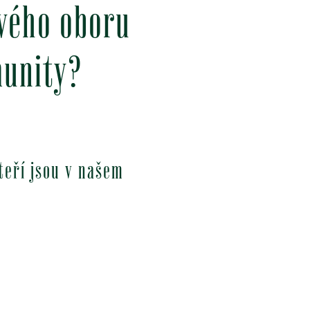
svého oboru
munity?
teří jsou v našem