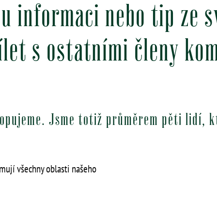
u informaci nebo tip ze 
dílet s ostatními členy ko
opujeme. Jsme totiž průměrem pěti lidí, k
rmují všechny oblasti našeho