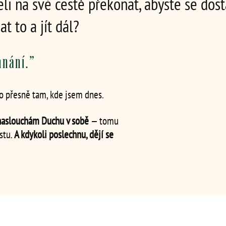
li na své cestě překonat, abyste se dost
 to a jít dál?
hnání.”
o přesně tam, kde jsem dnes.
naslouchám Duchu v sobě
— tomu
stu.
A kdykoli poslechnu, dějí se