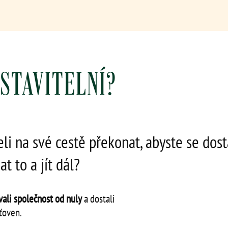
ASTAVITELNÍ?
li na své cestě překonat, abyste se dost
 to a jít dál?
ali společnost od nuly
a dostali
ťoven.