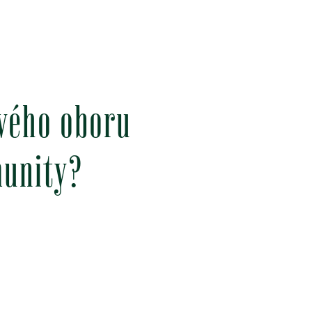
svého oboru
munity?