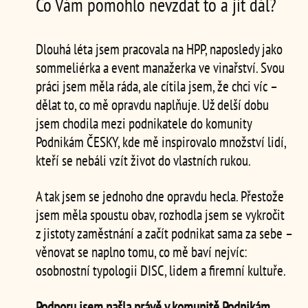
Co Vám pomohlo nevzdat to a jít dál?
Dlouhá léta jsem pracovala na HPP, naposledy jako
sommeliérka a event manažerka ve vinařství. Svou
práci jsem měla ráda, ale cítila jsem, že chci víc –
dělat to, co mě opravdu naplňuje. Už delší dobu
jsem chodila mezi podnikatele do komunity
Podnikám ČESKY, kde mě inspirovalo množství lidí,
kteří se nebáli vzít život do vlastních rukou.
A tak jsem se jednoho dne opravdu hecla. Přestože
jsem měla spoustu obav, rozhodla jsem se vykročit
z jistoty zaměstnání a začít podnikat sama za sebe –
věnovat se naplno tomu, co mě baví nejvíc:
osobnostní typologii DISC, lidem a firemní kultuře.
Podporu jsem našla právě v komunitě Podnikám