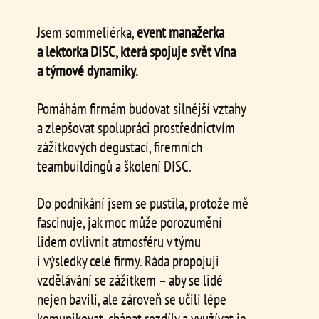
Jsem sommeliérka,
event manažerka
a lektorka DISC, která spojuje svět vína
a týmové dynamiky.
Pomáhám firmám budovat silnější vztahy
a zlepšovat spolupráci prostřednictvím
zážitkových degustací, firemních
teambuildingů a školení DISC.
Do podnikání jsem se pustila, protože mě
fascinuje, jak moc může porozumění
lidem ovlivnit atmosféru v týmu
i výsledky celé firmy. Ráda propojuji
vzdělávání se zážitkem – aby se lidé
nejen bavili, ale zároveň se učili lépe
komunikovat, chápat rozdíly a využívat je