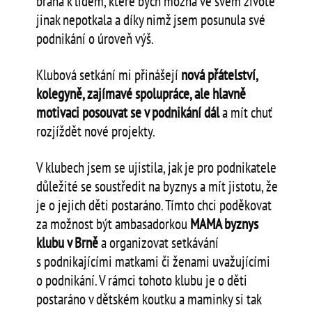
brána k lidem, které bych možná ve svém životě
jinak nepotkala a díky nimž jsem posunula své
podnikání o úroveň výš.
Klubová setkání mi přinášejí
nová přátelství,
kolegyně, zajímavé spolupráce, ale hlavně
motivaci posouvat se v podnikání dál
a mít chuť
rozjíždět nové projekty.
V klubech jsem se ujistila, jak je pro podnikatele
důležité se soustředit na byznys a mít jistotu, že
je o jejich děti postaráno. Tímto chci poděkovat
za možnost být ambasadorkou
MAMA byznys
klubu v Brně
a organizovat setkávání
s podnikajícími matkami či ženami uvažujícími
o podnikání. V rámci tohoto klubu je o děti
postaráno v dětském koutku a maminky si tak