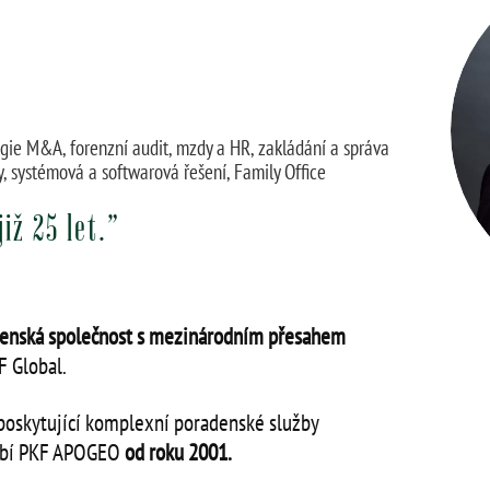
tegie M&A, forenzní audit, mzdy a HR, zakládání a správa
, systémová a softwarová řešení, Family Office
iž 25 let.”
denská společnost s mezinárodním přesahem
F Global.
í poskytující komplexní poradenské služby
obí PKF APOGEO
od roku 2001.