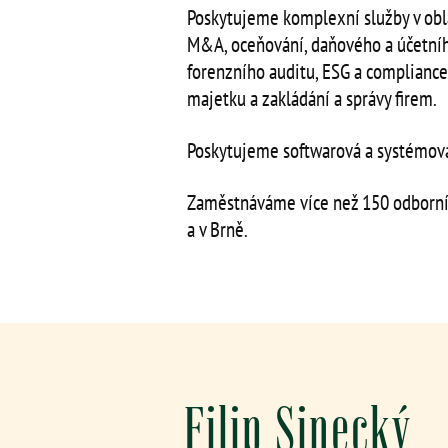
Poskytujeme komplexní služby v obla
M&A, oceňování, daňového a účetníh
forenzního auditu, ESG a compliance
majetku a zakládání a správy firem.
Poskytujeme softwarová a systémová
Zaměstnáváme více než 150 odborní
a v Brně.
Filip Sinecký