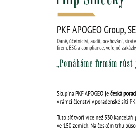
PKF APOGEO Group, SE
Daně, účetnictví, audit, oceňování, stra
firem, ESG a compliance, veřejné zakázky
„Pomáháme firmám růst j
Skupina PKF APOGEO je
česká pora
v rámci členství v poradenské síti PK
Tuto síť tvoří více než 530 kancelář
ve 150 zemích. Na českém trhu půs