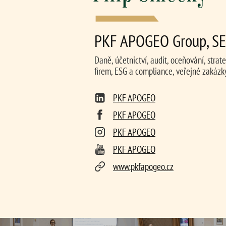
PKF APOGEO Group, SE
Daně, účetnictví, audit, oceňování, stra
firem, ESG a compliance, veřejné zakázky
PKF APOGEO
PKF APOGEO
PKF APOGEO
PKF APOGEO
www.pkfapogeo.cz