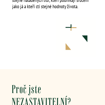
stejně naladěných lidí, kteří podnikají srdcem
jako já a kteří ctí stejné hodnoty života.
Proč jste
NEZASTAVITELNÍ?