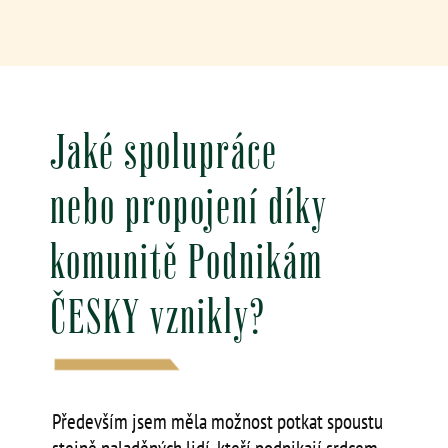
Jaké spolupráce
nebo propojení díky
komunitě Podnikám
ČESKY vznikly?
Především jsem měla možnost potkat spoustu